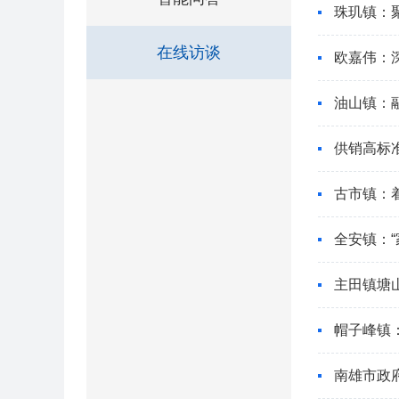
珠玑镇：
在线访谈
欧嘉伟：
油山镇：融
供销高标
古市镇：
全安镇：
主田镇塘
帽子峰镇
南雄市政