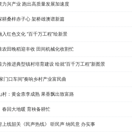
聚力兴产业 跑出高质量发展加速度
深耕桑梓赤子心 架桥雄澳谱新篇
入红色文化 “百千万工程”绘新景
准农田晚稻迎丰收 田间机械化收割忙
着力推进典型镇村培育建设 绘就“百千万工程”新图景
“家门口车间”奏响乡村产业富民曲
山村：黄金柰李成熟 果香飘出致富路
：春回大地暖 育秧备耕忙
府上线韶关《民声热线》 听民声 纳民意 办实事