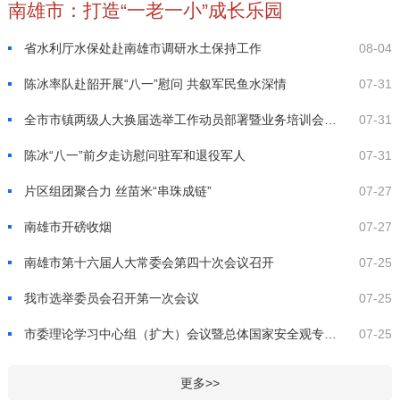
南雄市：打造“一老一小”成长乐园
省水利厅水保处赴南雄市调研水土保持工作
08-04
陈冰率队赴韶开展“八一”慰问 共叙军民鱼水深情
07-31
全市市镇两级人大换届选举工作动员部署暨业务培训会议召开
07-31
陈冰“八一”前夕走访慰问驻军和退役军人
07-31
片区组团聚合力 丝苗米“串珠成链”
07-27
南雄市开磅收烟
07-27
南雄市第十六届人大常委会第四十次会议召开
07-25
我市选举委员会召开第一次会议
07-25
市委理论学习中心组（扩大）会议暨总体国家安全观专题宣讲报告会召开
07-25
更多>>