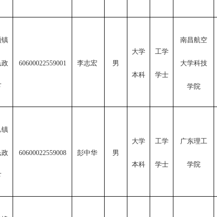
顺镇
南昌航空
大学
工学
民政
60600022559001
李志宏 
男
大学科技
本科
学士
下
学院
玑镇
大学
工学
广东理工
民政
60600022559008
彭中华 
男
本科
学士
学院
下