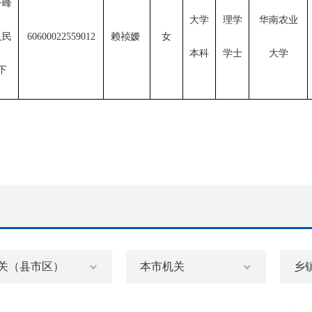
子峰
大学
理学
华南农业
人民
60600022559012
赖祯嫒 
女
本科
学士
大学
下
关（县市区）
本市机关
乡