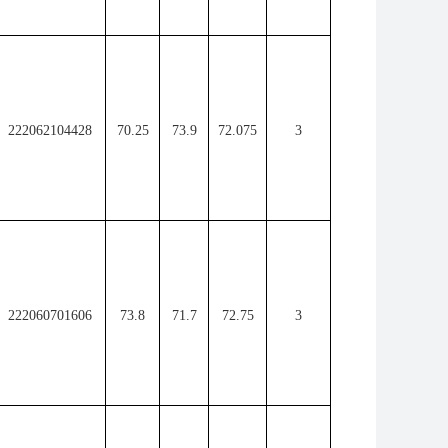
222062104428
70.25
73.9
72.075
3
222060701606
73.8
71.7
72.75
3