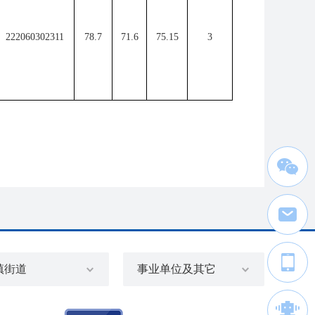
222060302311
78.7
71.6
75.15
3
镇街道
事业单位及其它