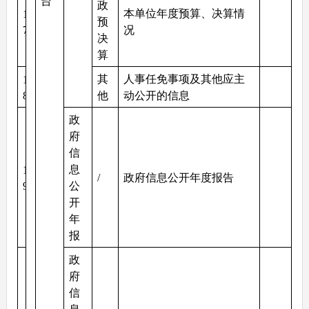
台
政
本单位年度预算、决算情
1
预
7
况
决
算
其
人事任免事项及其他应主
1
8
他
动公开的信息
政
府
信
息
1
/
政府信息公开年度报告
9
公
开
年
报
政
府
信