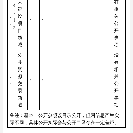
大
有
领
建
相
域
设
关
2
目
/
/
2
项
公
录
目
开
领
事
域
项
公
没
共
有
资
相
源
关
2
/
/
3
交
公
易
开
领
事
域
项
备注：基本上公开参照该目录公开，但因信息产生实
际不同，具体公开实际会与公开目录存在一定差距。