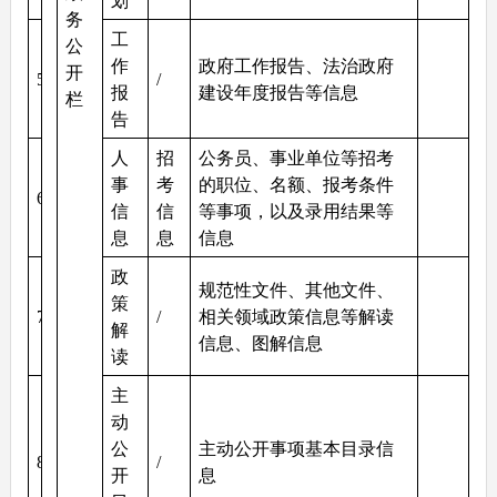
划
务
工
公
作
政府工作报告、法治政府
开
5
/
报
建设年度报告等信息
栏
告
人
招
公务员、事业单位等招考
事
考
的职位、名额、报考条件
6
信
信
等事项，以及录用结果等
息
息
信息
政
规范性文件、其他文件、
策
7
/
相关领域政策信息等解读
解
信息、图解信息
读
主
动
公
主动公开事项基本目录信
8
/
开
息