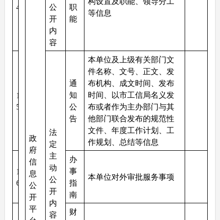
构设置及职能、领导分工
4
公
职
等信息
开
能
内
容
本单位及上级有关部门文
件名称、文号、正文、发
通
布机构、成文时间、发布
知
时间、以市工信局名义发
1
5
公
布或者作为主办部门与其
告
他部门联合发布的规范性
文件、年度工作计划、工
法
政
作规划、总结等信息
定
府
主
办
信
动
事
1
息
本单位对外审批服务事项
公
6
指
公
开
南
开
内
平
财
容