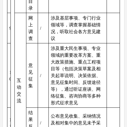
目
录
网
涉及基层事项、专门行业
上
领域等，调查掌握基础情
9
/
调
况，听取社会各方意见建
查
议
涉及重大民生事项、专业
领域的重要改革方案、重
大政策措施、重点工程项
意
目等（包括决策草案及相
见
1
/
关起草说明、决策依据、
0
征
互
意见征集时间、反馈途径
集
动
等），通过听证座谈、网
交
络征集、咨询协商等多种
流
形式征求意见
结
公布意见收集、采纳情况
果
1
/
及相对集中的意见未予采
1
反