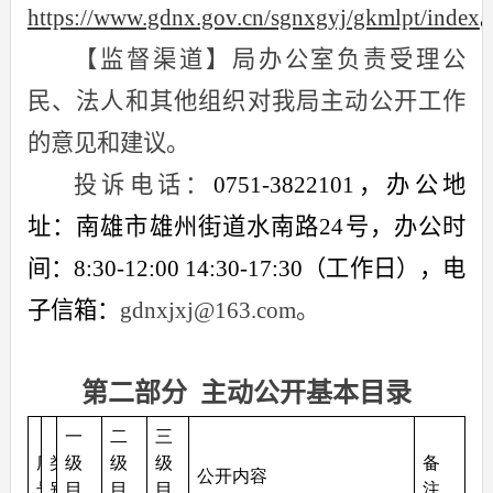
https://www.gdnx.gov.cn/sgnxgyj/gkmlpt/index
【监督渠道】局办公室负责受理公
民、法人和其他组织对我局主动公开工作
的意见和建议。
投诉电话：
0751-3822101
，办公地
址：南雄市雄州街道水南路
24
号，办公时
间：
8:30-12:00 14:30-17:30
（工作日），电
子信箱：
gdnxjxj@163.com
。
第二部分 主动公开基本目录
一
二
三
序
类
级
级
级
备
公开内容
号
别
目
目
目
注